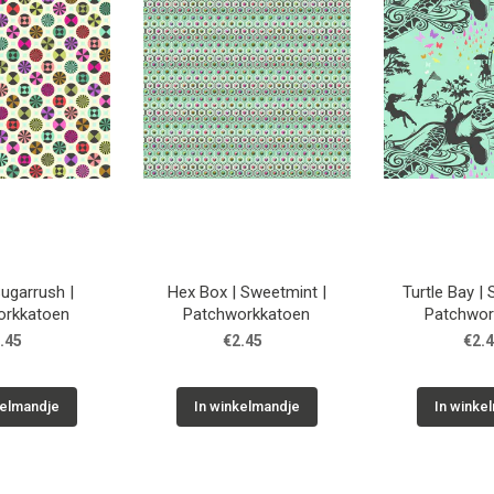
Sugarrush |
Hex Box | Sweetmint |
Turtle Bay |
orkkatoen
Patchworkkatoen
Patchwor
.45
€2.45
€2.
kelmandje
In winkelmandje
In winke