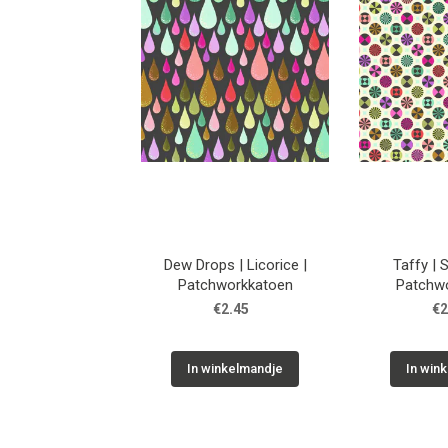
Dew Drops | Licorice |
Taffy | 
Patchworkkatoen
Patchw
€2.45
€2
In winkelmandje
In win