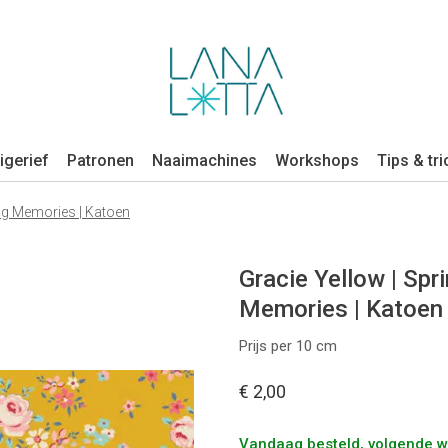
igerief
Patronen
Naaimachines
Workshops
Tips & tri
ing Memories | Katoen
Gracie Yellow | Spr
Memories | Katoen
Prijs per 10 cm
€ 2,00
Vandaag besteld, volgende 