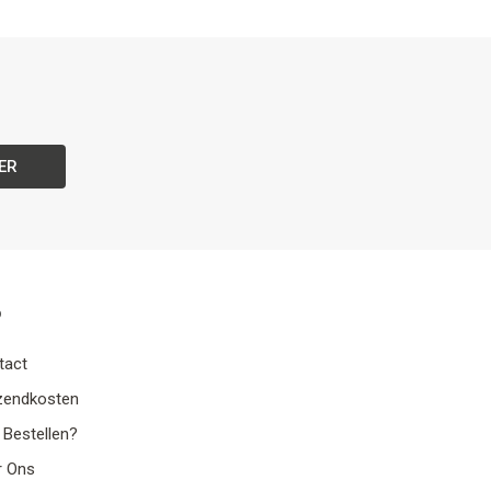
ER
o
tact
zendkosten
 Bestellen?
r Ons