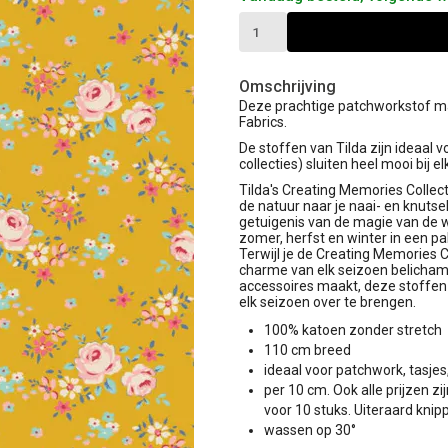
Omschrijving
Deze prachtige patchworkstof maa
Fabrics.
De stoffen van Tilda zijn ideaal v
collecties) sluiten heel mooi bij e
Tilda's Creating Memories Collec
de natuur naar je naai- en knutsel
getuigenis van de magie van de w
zomer, herfst en winter in een p
Terwijl je de Creating Memories C
charme van elk seizoen belichamen
accessoires maakt, deze stoffe
elk seizoen over te brengen.
100% katoen zonder stretch
110 cm breed
ideaal voor patchwork, tasjes
per 10 cm. Ook alle prijzen z
voor 10 stuks. Uiteraard knipp
wassen op 30°