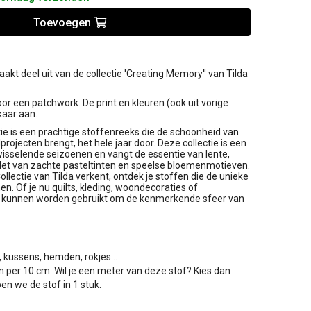
Toevoegen
kt deel uit van de collectie 'Creating Memory'' van Tilda
oor een patchwork. De print en kleuren (ook uit vorige
lkaar aan.
tie is een prachtige stoffenreeks die de schoonheid van
projecten brengt, het hele jaar door. Deze collectie is een
isselende seizoenen en vangt de essentie van lente,
alet van zachte pasteltinten en speelse bloemenmotieven.
ollectie van Tilda verkent, ontdek je stoffen die de unieke
. Of je nu quilts, kleding, woondecoraties of
n kunnen worden gebruikt om de kenmerkende sfeer van
, kussens, hemden, rokjes...
ijn per 10 cm. Wil je een meter van deze stof? Kies dan
en we de stof in 1 stuk.