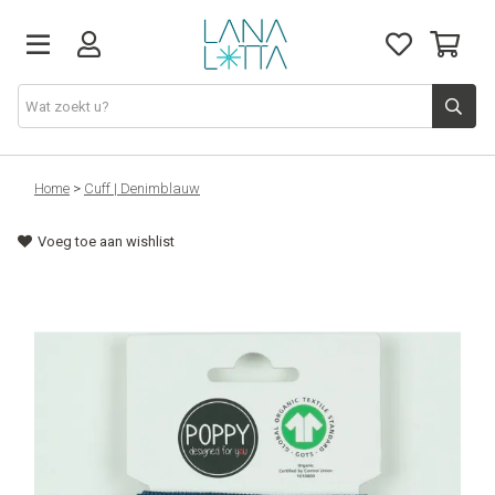
Stoffen
Home
>
Cuff | Denimblauw
Voeg toe aan wishlist
Fournituren
Naaigerief
Patronen
Naaimachines
Workshops