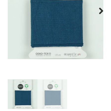
Tips & tricks
Next
Cadeaubon
Solden
Contact