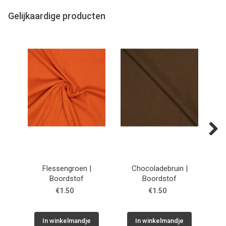
Gelijkaardige producten
Next
Flessengroen |
Chocoladebruin |
Kor
Boordstof
Boordstof
€1.50
€1.50
In winkelmandje
In winkelmandje