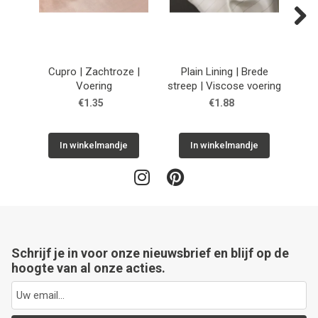
Next
Cupro | Zachtroze |
Plain Lining | Brede
Cup
Voering
streep | Viscose voering
€1.35
€1.88
In winkelmandje
In winkelmandje
Schrijf je in voor onze nieuwsbrief en blijf op de
hoogte van al onze acties.