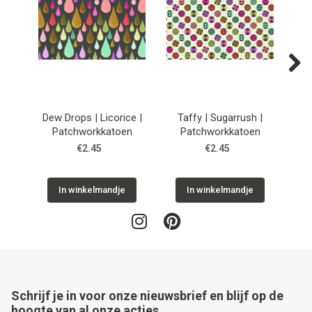
Next
Dew Drops | Licorice |
Taffy | Sugarrush |
He
Patchworkkatoen
Patchworkkatoen
€2.45
€2.45
In winkelmandje
In winkelmandje
Schrijf je in voor onze nieuwsbrief en blijf op de
hoogte van al onze acties.