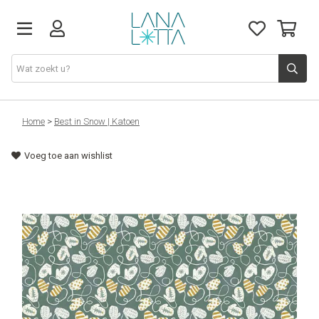
Stoffen
Home
>
Best in Snow | Katoen
Voeg toe aan wishlist
Fournituren
Naaigerief
Patronen
Naaimachines
Workshops