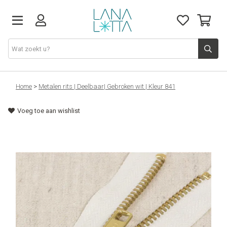
Stoffen
Home
>
Metalen rits | Deelbaar| Gebroken wit | Kleur 841
Voeg toe aan wishlist
Fournituren
Naaigerief
Patronen
Naaimachines
Workshops