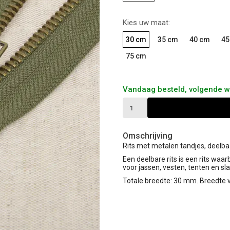
Kies uw maat:
30 cm
35 cm
40 cm
45
75 cm
Vandaag besteld, volgende 
Omschrijving
Rits met metalen tandjes, deelbaa
Een deelbare rits is een rits waar
voor jassen, vesten, tenten en s
Totale breedte: 30 mm. Breedte 