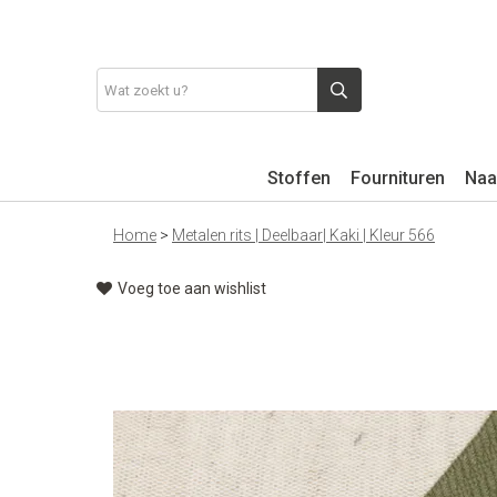
Stoffen
Fournituren
Naa
Home
>
Metalen rits | Deelbaar| Kaki | Kleur 566
Voeg toe aan wishlist