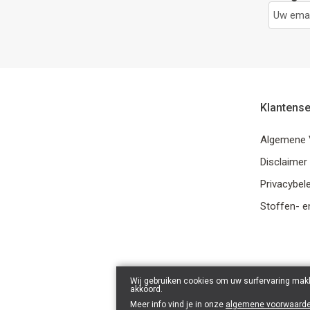
Klantense
Algemene 
Disclaimer
Privacybele
Stoffen- e
Wij gebruiken cookies om uw surfervaring makk
akkoord.
Meer info vind je in onze
algemene voorwaard