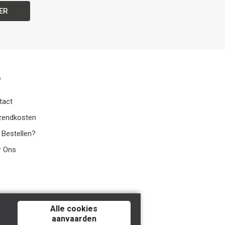
ER
o
tact
zendkosten
 Bestellen?
r Ons
Alle cookies
aanvaarden