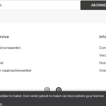
ABONNE
rvice
Inf
Voorwaarden
Con
Ver
id
Hoe
n naaimachinewinkel
Ove
elijker te maken. Door verder gebruik te maken van deze website ga je hiermee
en
.
© 2026 LanaLotta | Powered by
Tilroy
.