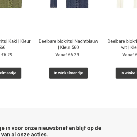
its| Kaki | Kleur
Deelbare blokrits| Nachtblauw
Deelbare blokr
566
| Kleur 560
wit | Kl
 €6.29
Vanaf €6.29
Vanaf 
kelmandje
In winkelmandje
In winke
 je in voor onze nieuwsbrief en blijf op de
van al onze acties.