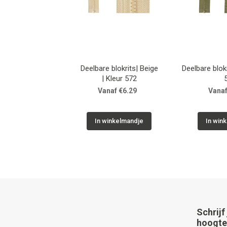
Deelbare blokrits| Beige
Deelbare blokr
| Kleur 572
Vanaf €6.29
Vanaf
In winkelmandje
In win
Schrijf
hoogte 