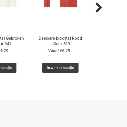
Next
its| Gebroken
Deelbare blokrits| Rood
Deelbare blokr
eur 841
| Kleur 519
| Kleur 
€6.29
Vanaf €6.29
Vanaf €6
lmandje
In winkelmandje
In winkelm