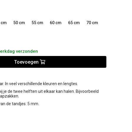
 cm
50 cm
55 cm
60 cm
65 cm
70 cm
werkdag verzonden
Toevoegen
r. In veel verschillende kleuren en lengtes.
bij je de twee helften uit elkaar kan halen. Bijvoorbeeld
laapzakken.
van de tandjes: 5 mm.