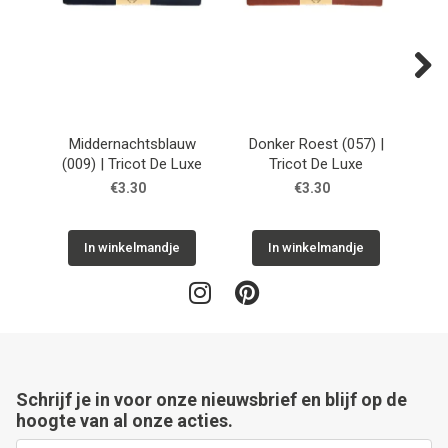
Next
Middernachtsblauw
Donker Roest (057) |
Zan
(009) | Tricot De Luxe
Tricot De Luxe
€3.30
€3.30
In winkelmandje
In winkelmandje
Schrijf je in voor onze nieuwsbrief en blijf op de
hoogte van al onze acties.