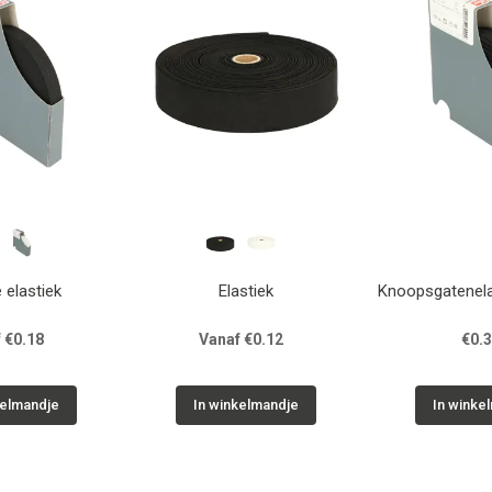
 elastiek
Elastiek
Knoopsgatenela
 €0.18
Vanaf €0.12
€0.
kelmandje
In winkelmandje
In winke