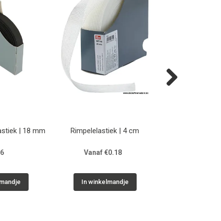
Next
stiek | 18 mm
Rimpelelastiek | 4 cm
Framilast
36
Vanaf €0.18
Vanaf €7
lmandje
In winkelmandje
In winkelm