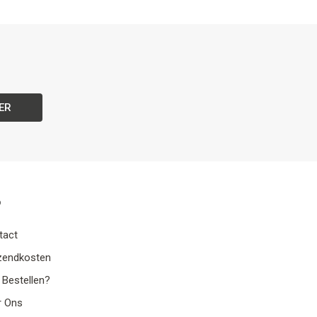
ER
o
tact
zendkosten
 Bestellen?
r Ons