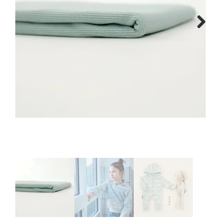
Tips & tricks
Next
Cadeaubon
Solden
Contact