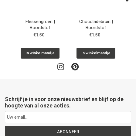
Next
Flessengroen |
Chocoladebruin |
Kor
Boordstof
Boordstof
€1.50
€1.50
In winkelmandje
In winkelmandje
Schrijf je in voor onze nieuwsbrief en blijf op de
hoogte van al onze acties.
ABONNEER