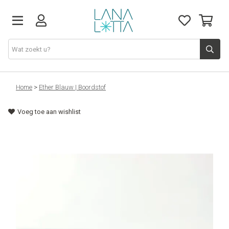
Stoffen
Home
>
Ether Blauw | Boordstof
Voeg toe aan wishlist
Fournituren
Naaigerief
Patronen
Naaimachines
Workshops