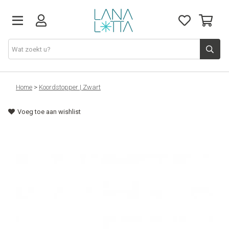
Stoffen
Home
>
Koordstopper | Zwart
Voeg toe aan wishlist
Fournituren
Naaigerief
Patronen
Naaimachines
Workshops