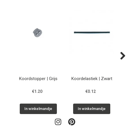
Next
Koordstopper | Grijs
Koordelastiek | Zwart
Ko
€1.20
€0.12
In winkelmandje
In winkelmandje