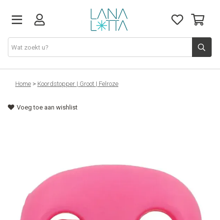
Stoffen
Home
>
Koordstopper | Groot | Felroze
Voeg toe aan wishlist
Fournituren
Naaigerief
Patronen
Naaimachines
Workshops