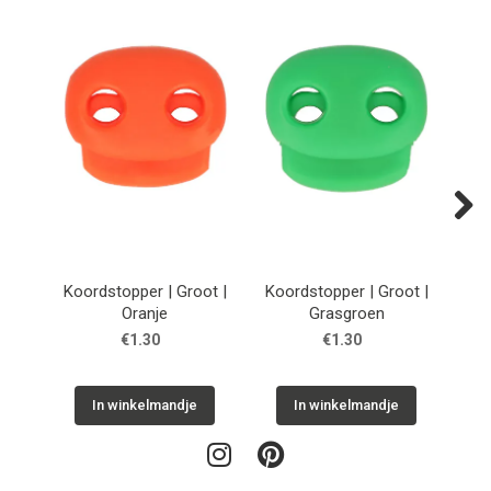
Next
Koordstopper | Groot |
Koordstopper | Groot |
Koo
Oranje
Grasgroen
€1.30
€1.30
In winkelmandje
In winkelmandje