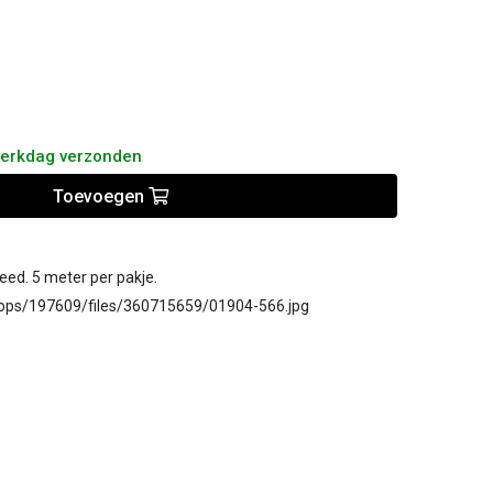
werkdag verzonden
Toevoegen
ed. 5 meter per pakje.
ops/197609/files/360715659/01904-566.jpg