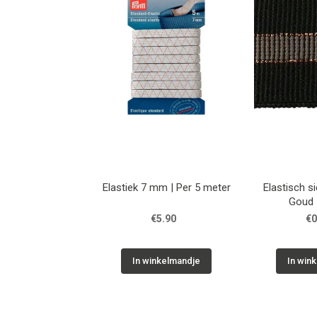
Elastiek 7 mm | Per 5 meter
Elastisch si
Goud 
€5.90
€0
In winkelmandje
In win