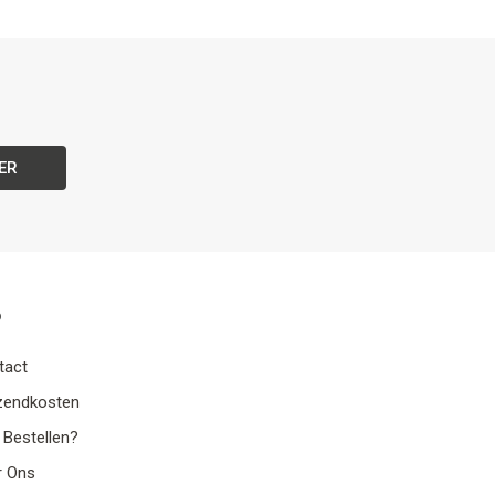
ER
o
tact
zendkosten
 Bestellen?
r Ons