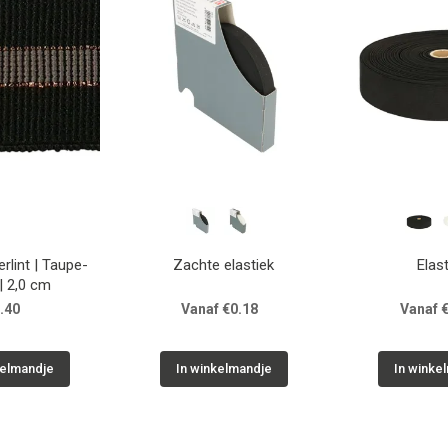
erlint | Taupe-
Zachte elastiek
Elas
| 2,0 cm
.40
Vanaf €0.18
Vanaf 
kelmandje
In winkelmandje
In winke