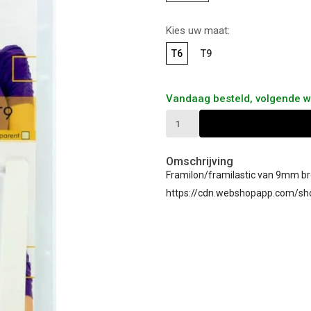
Kies uw maat:
T6
T9
Vandaag besteld, volgende 
Omschrijving
Framilon/framilastic van 9mm bre
https://cdn.webshopapp.com/sh