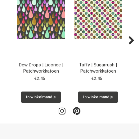
Next
Dew Drops | Licorice |
Taffy | Sugarrush |
He
Patchworkkatoen
Patchworkkatoen
€2.45
€2.45
In winkelmandje
In winkelmandje