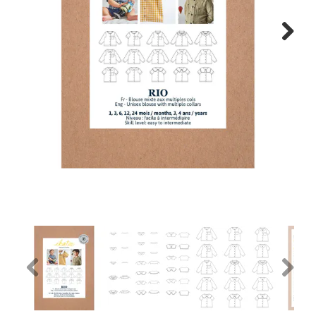
Tips & tricks
Next
Cadeaubon
Solden
Contact
Previous
Next