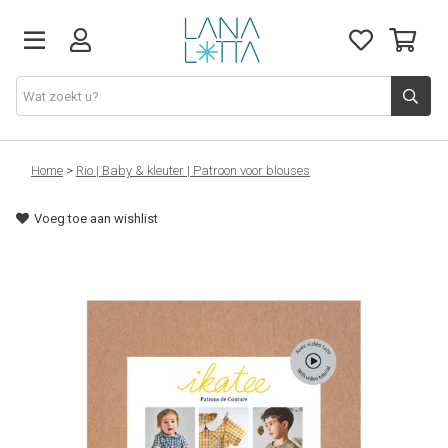
Stoffen
Home
>
Rio | Baby & kleuter | Patroon voor blouses
Voeg toe aan wishlist
Fournituren
Naaigerief
Patronen
Naaimachines
Workshops