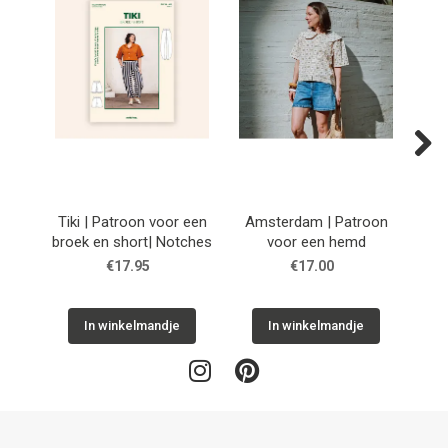
Next
Tiki | Patroon voor een
Amsterdam | Patroon
Cuba
broek en short| Notches
voor een hemd
h
€17.95
€17.00
In winkelmandje
In winkelmandje