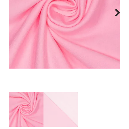
Tips & tricks
Next
Cadeaubon
Solden
Contact