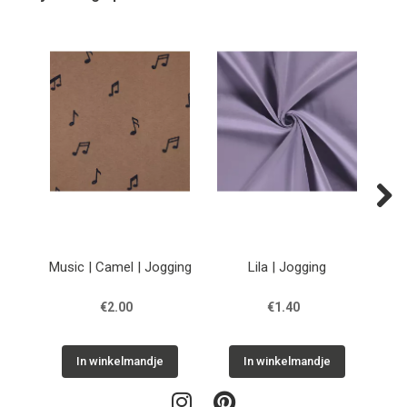
Next
Music | Camel | Jogging
Lila | Jogging
Geb
€2.00
€1.40
In winkelmandje
In winkelmandje