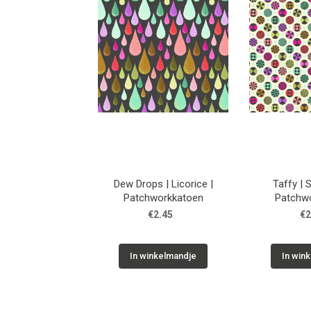
Dew Drops | Licorice |
Taffy | 
Patchworkkatoen
Patchw
€2.45
€2
In winkelmandje
In win