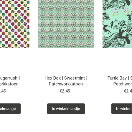
Sugarrush |
Hex Box | Sweetmint |
Turtle Bay |
orkkatoen
Patchworkkatoen
Patchwor
.45
€2.45
€2.
kelmandje
In winkelmandje
In winke