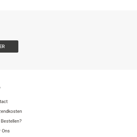
ER
o
tact
zendkosten
 Bestellen?
r Ons