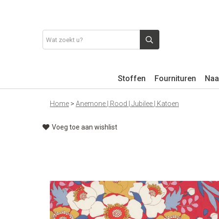
Stoffen
Fournituren
Naa
Home
>
Anemone | Rood | Jubilee | Katoen
Voeg toe aan wishlist