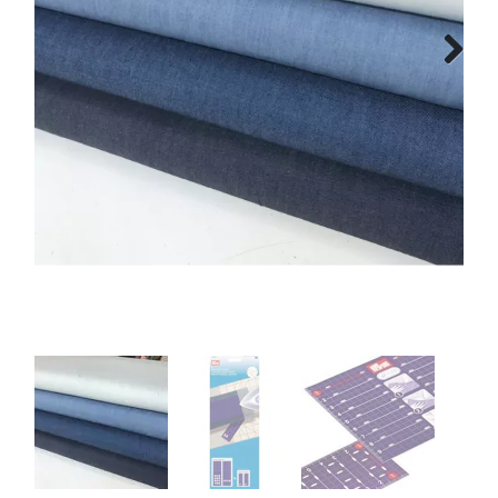
Tips & tricks
Next
Cadeaubon
Solden
Contact