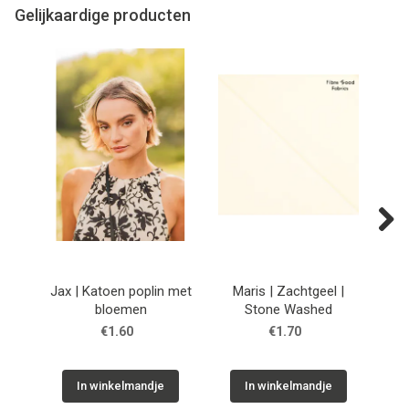
Gelijkaardige producten
Next
Jax | Katoen poplin met
Maris | Zachtgeel |
Sto
bloemen
Stone Washed
€1.60
€1.70
In winkelmandje
In winkelmandje