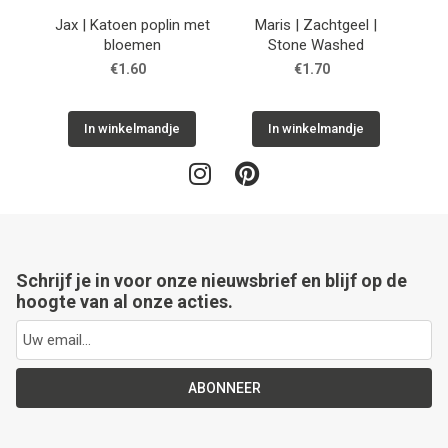
Jax | Katoen poplin met
Maris | Zachtgeel |
Sto
bloemen
Stone Washed
€1.60
€1.70
In winkelmandje
In winkelmandje
Schrijf je in voor onze nieuwsbrief en blijf op de
hoogte van al onze acties.
ABONNEER