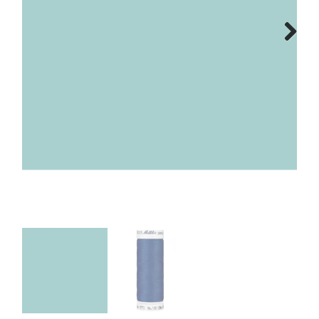
Tips & tricks
Next
Cadeaubon
Solden
Contact