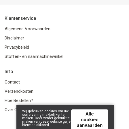
Klantenservice
Algemene Voorwaarden
Disclaimer
Privacybeleid
Stoffen- en naaimachinewinkel
Info
Contact
Verzendkosten
Hoe Bestellen?
Over Ons
Wij gebruiken cookies om uw
Alle
surfervaring makkelijker te
maken. Door verder gebruik te
cookies
maken van deze website ga je
aanvaarden
hiermee akkoord.
© 2026 LanaLotta | Powered by
Tilroy
.