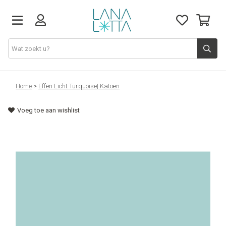
Stoffen
Home
>
Effen Licht Turquoise| Katoen
Voeg toe aan wishlist
Fournituren
Naaigerief
Patronen
Naaimachines
Workshops