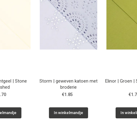
l | Stone
Storm | geweven katoen met
Elinor | Groen 
shed
broderie
.70
€1.85
€1.
kelmandje
In winkelmandje
In winke