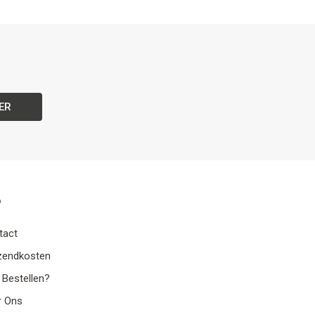
ER
o
tact
zendkosten
 Bestellen?
r Ons