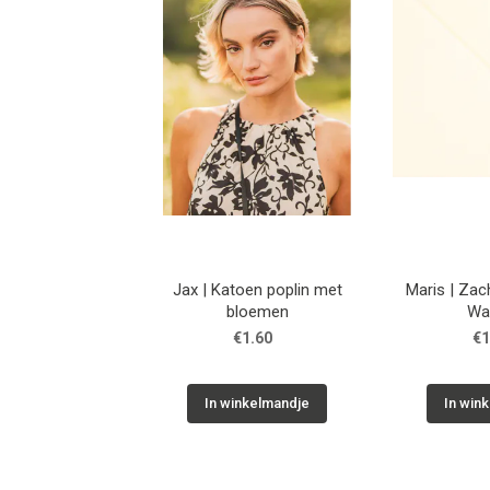
Jax | Katoen poplin met
Maris | Zachtgee
bloemen
Wa
€1.60
€1
In winkelmandje
In win