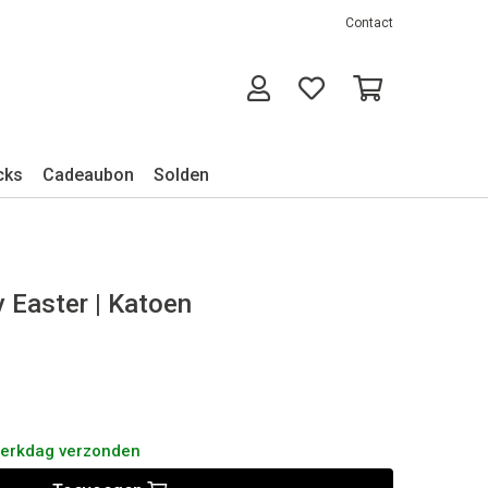
Contact
cks
Cadeaubon
Solden
y Easter | Katoen
werkdag verzonden