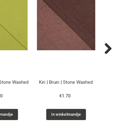
Next
| Stone Washed
Kiri | Bruin | Stone Washed
Effen Oudgroe
70
€1.70
€0.90
lmandje
In winkelmandje
In winkelm