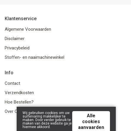
Klantenservice
Algemene Voorwaarden
Disclaimer
Privacybeleid
Stoffen- en naaimachinewinkel
Info
Contact
Verzendkosten
Hoe Bestellen?
Over Ons
Wij gebruiken cookies om uw
Alle
surfervaring makkelijker te
maken. Door verder gebruik te
cookies
maken van deze website ga je
aanvaarden
hiermee akkoord.
© 2026 LanaLotta | Powered by
Tilroy
.