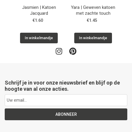
Jasmien | Katoen
Yara | Geweven katoen
Sylva
Jacquard
met zachte touch
po
€1.60
€1.45
In winkelmandje
In winkelmandje
Schrijf je in voor onze nieuwsbrief en blijf op de
hoogte van al onze acties.
ABONNEER