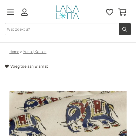
Stoffen
Home
>
Yuna | Katoen
Voeg toe aan wishlist
Fournituren
Naaigerief
Patronen
Naaimachines
Workshops