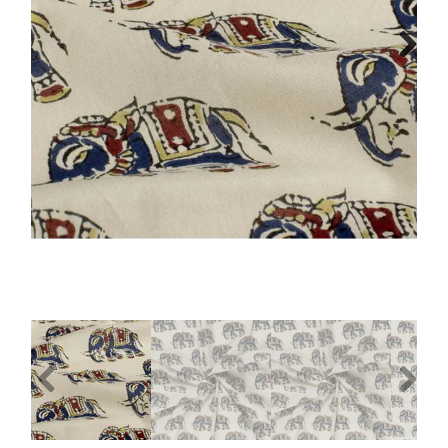
Tips & tricks
Next
Cadeaubon
Solden
Contact
Previous
Next