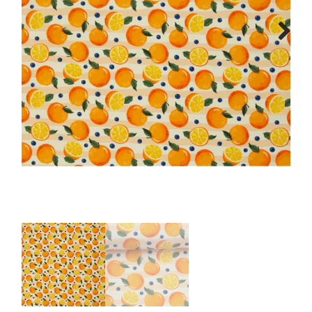
Tips & tricks
Next
Cadeaubon
Solden
Contact