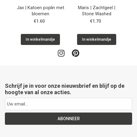
Jax | Katoen poplin met
Maris | Zachtgeel |
Sto
bloemen
Stone Washed
€1.60
€1.70
In winkelmandje
In winkelmandje
Schrijf je in voor onze nieuwsbrief en blijf op de
hoogte van al onze acties.
ABONNEER