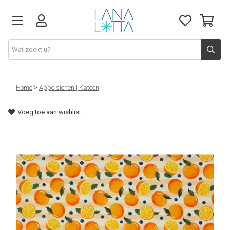
Stoffen
Home
>
Appelsienen | Katoen
Voeg toe aan wishlist
Fournituren
Naaigerief
Patronen
Naaimachines
Workshops