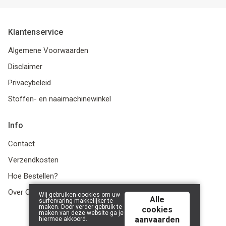
Klantenservice
Algemene Voorwaarden
Disclaimer
Privacybeleid
Stoffen- en naaimachinewinkel
Info
Contact
Verzendkosten
Hoe Bestellen?
Over Ons
Wij gebruiken cookies om uw
Alle
surfervaring makkelijker te
maken. Door verder gebruik te
cookies
maken van deze website ga je
aanvaarden
hiermee akkoord.
© 2026 LanaLotta | Powered by
Tilroy
.