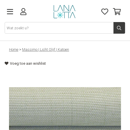
Stoffen
Home
>
Massimo | Licht Olijf | Katoen
Voeg toe aan wishlist
Fournituren
Naaigerief
Patronen
Naaimachines
Workshops