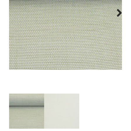
Tips & tricks
Next
Cadeaubon
Solden
Contact