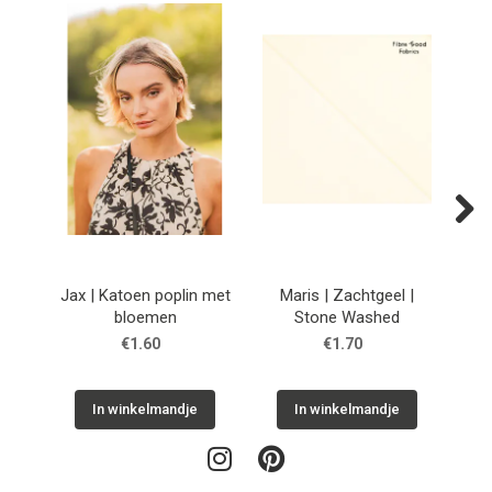
Next
Jax | Katoen poplin met
Maris | Zachtgeel |
Sto
bloemen
Stone Washed
€1.60
€1.70
In winkelmandje
In winkelmandje