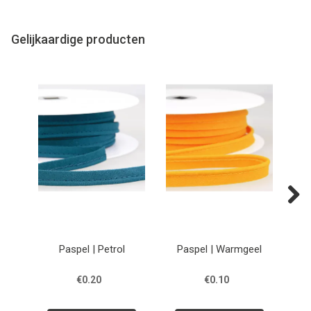
Gelijkaardige producten
Next
Paspel | Petrol
Paspel | Warmgeel
Pas
€0.20
€0.10