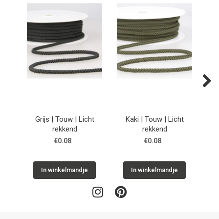
Next
Grijs | Touw | Licht
Kaki | Touw | Licht
Oud
rekkend
rekkend
€0.08
€0.08
In winkelmandje
In winkelmandje