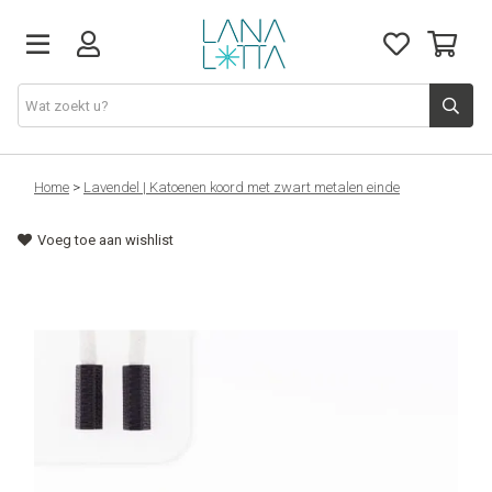
Stoffen
Home
>
Lavendel | Katoenen koord met zwart metalen einde
Voeg toe aan wishlist
Fournituren
Naaigerief
Patronen
Naaimachines
Workshops