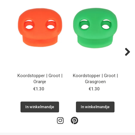
Next
Koordstopper | Groot |
Koordstopper | Groot |
Koo
Oranje
Grasgroen
€1.30
€1.30
In winkelmandje
In winkelmandje