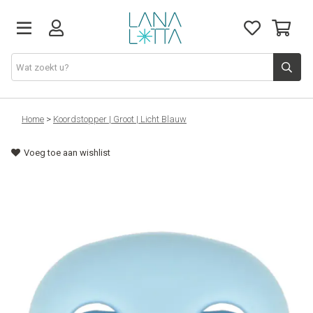
Stoffen
Home
>
Koordstopper | Groot | Licht Blauw
Voeg toe aan wishlist
Fournituren
Naaigerief
Patronen
Naaimachines
Workshops