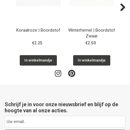
Next
Koraalroze | Boordstof
Winterhemel | Boordstof
G
Zwaar
€2.25
€2.50
In winkelmandje
In winkelmandje
Schrijf je in voor onze nieuwsbrief en blijf op de
hoogte van al onze acties.