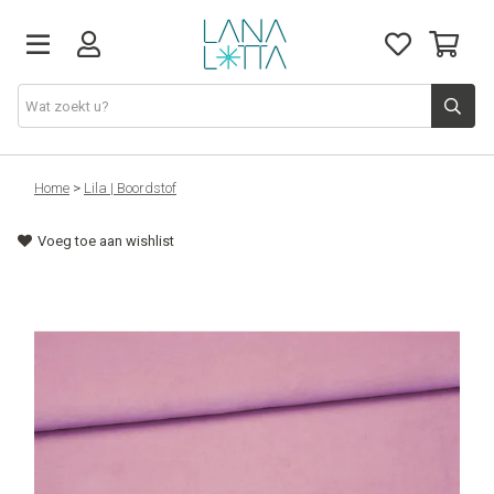
Stoffen
Home
>
Lila | Boordstof
Voeg toe aan wishlist
Fournituren
Naaigerief
Patronen
Naaimachines
Workshops