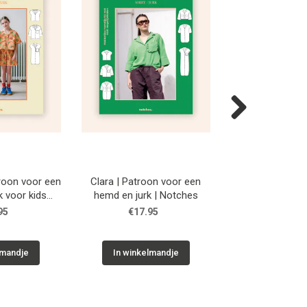
Next
roon voor een
Clara | Patroon voor een
Willy | Patroon 
k voor kids
hemd en jurk | Notches
en jurk | N
ches
95
€17.95
€17.9
lmandje
In winkelmandje
In winkelm