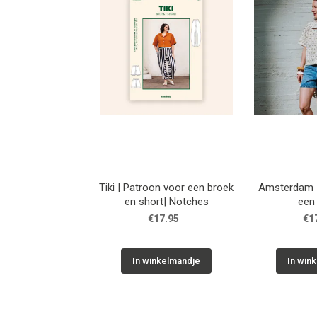
Tiki | Patroon voor een broek
Amsterdam |
en short| Notches
een
€17.95
€1
In winkelmandje
In win