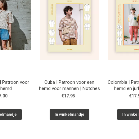
 Patroon voor
Cuba | Patroon voor een
Colombia | Pat
 hemd
hemd voor mannen | Notches
hemd en jur
| Not
7.00
€17.95
€17.
kelmandje
In winkelmandje
In winke