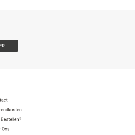
ER
o
tact
zendkosten
 Bestellen?
r Ons