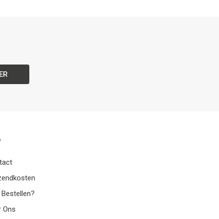
ER
o
tact
zendkosten
 Bestellen?
r Ons