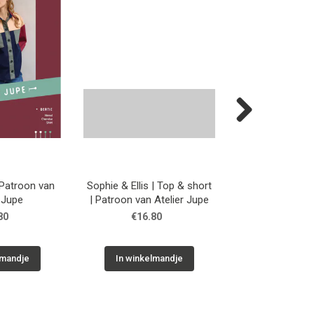
Next
 Patroon van
Sophie & Ellis | Top & short
Rosie blouse| 
r Jupe
| Patroon van Atelier Jupe
Atelier 
80
€16.80
€16.8
lmandje
In winkelmandje
In winkelm