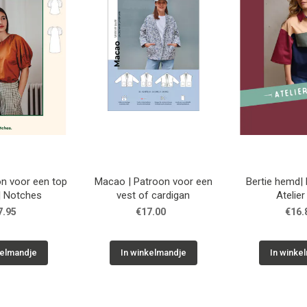
on voor een top
Macao | Patroon voor een
Bertie hemd|
 | Notches
vest of cardigan
Atelie
7.95
€17.00
€16.
kelmandje
In winkelmandje
In winke