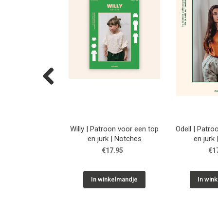
Previous
atroon voor een
Willy | Patroon voor een top
Odell | Patro
jurk | Notches
en jurk | Notches
en jurk
17.95
€17.95
€1
inkelmandje
In winkelmandje
In win