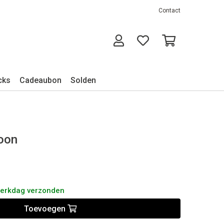
Contact
cks
Cadeaubon
Solden
roon
werkdag verzonden
Toevoegen