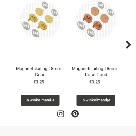
Next
Magneetsluiting 18mm -
Magneetsluiting 18mm -
Mag
Goud
Rose Goud
€3.25
€3.25
In winkelmandje
In winkelmandje