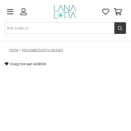
Stoffen
Home
>
Magneetsluiting vierkant
Voeg toe aan wishlist
Fournituren
Naaigerief
Patronen
Naaimachines
Workshops