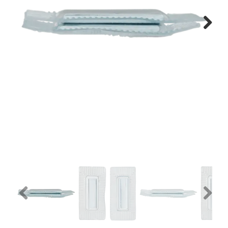
Tips & tricks
Next
Cadeaubon
Solden
Contact
Previous
Next