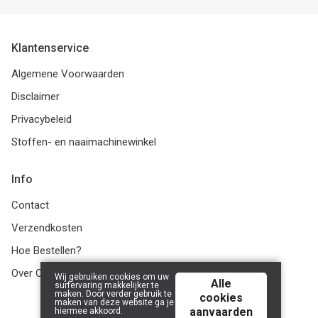
Klantenservice
Algemene Voorwaarden
Disclaimer
Privacybeleid
Stoffen- en naaimachinewinkel
Info
Contact
Verzendkosten
Hoe Bestellen?
Over Ons
Wij gebruiken cookies om uw
Alle
surfervaring makkelijker te
maken. Door verder gebruik te
cookies
maken van deze website ga je
aanvaarden
hiermee akkoord.
© 2026 LanaLotta | Powered by
Tilroy
.