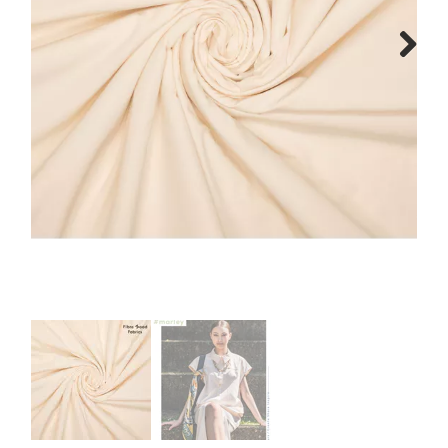
Tips & tricks
Next
Cadeaubon
Solden
Contact