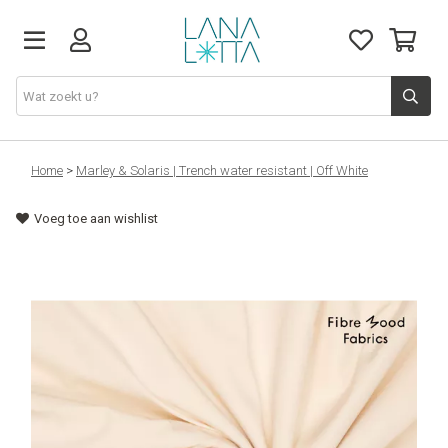
Stoffen
Home
>
Marley & Solaris | Trench water resistant | Off White
Voeg toe aan wishlist
Fournituren
Naaigerief
Patronen
Naaimachines
Workshops