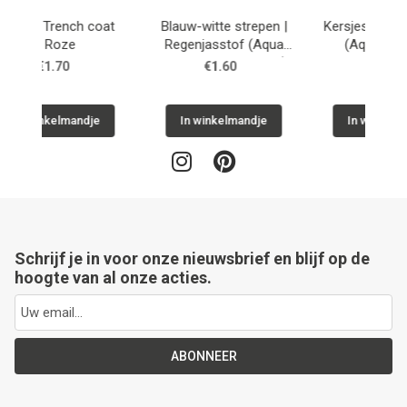
Blauw-witte strepen |
Kersjes | Regenjasstof
Regenjasstof (Aqua
(Aqua Protect -
Protect - waterdicht)
waterdicht)
€1.60
€1.60
je
In winkelmandje
In winkelmandje
Schrijf je in voor onze nieuwsbrief en blijf op de
hoogte van al onze acties.
ABONNEER