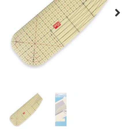
Tips & tricks
Next
Cadeaubon
Solden
Contact