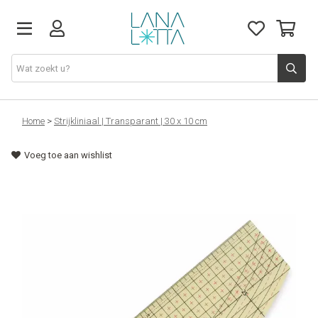
Stoffen
Home
>
Strijkliniaal | Transparant | 30 x 10 cm
Voeg toe aan wishlist
Fournituren
Naaigerief
Patronen
Naaimachines
Workshops