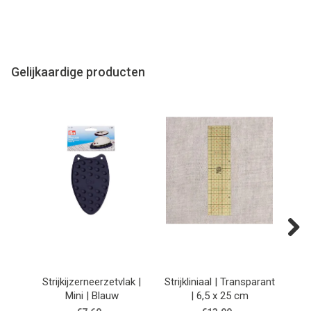
Gelijkaardige producten
Next
Strijkijzerneerzetvlak |
Strijkliniaal | Transparant
Stri
Mini | Blauw
| 6,5 x 25 cm