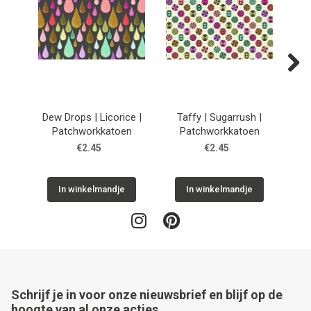
Next
Dew Drops | Licorice |
Taffy | Sugarrush |
He
Patchworkkatoen
Patchworkkatoen
€2.45
€2.45
In winkelmandje
In winkelmandje
Schrijf je in voor onze nieuwsbrief en blijf op de
hoogte van al onze acties.