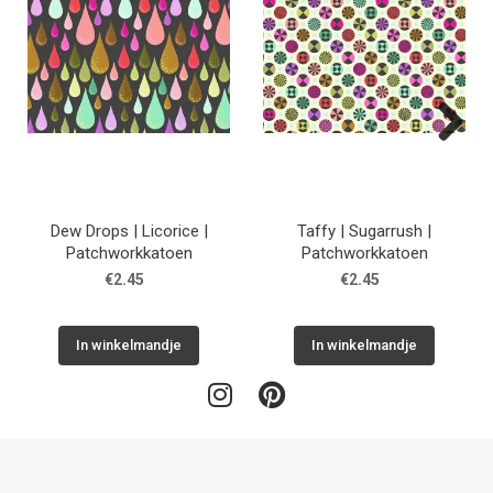
Next
Dew Drops | Licorice |
Taffy | Sugarrush |
Patchworkkatoen
Patchworkkatoen
€2.45
€2.45
In winkelmandje
In winkelmandje