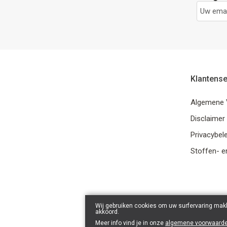
Klantense
Algemene 
Disclaimer
Privacybele
Stoffen- e
Wij gebruiken cookies om uw surfervaring makk
akkoord.
Meer info vind je in onze
algemene voorwaard