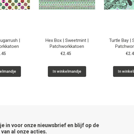
Sugarrush |
Hex Box | Sweetmint |
Turtle Bay |
orkkatoen
Patchworkkatoen
Patchwor
.45
€2.45
€2.
kelmandje
In winkelmandje
In winke
 je in voor onze nieuwsbrief en blijf op de
van al onze acties.