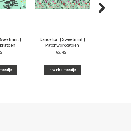
Next
 Sweetmint |
Dandelion | Sweetmint |
Dandelion | L
kkatoen
Patchworkkatoen
Patchwork
45
€2.45
€2.45
lmandje
In winkelmandje
In winkelm