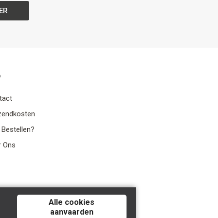
ER
o
tact
zendkosten
 Bestellen?
r Ons
Alle cookies
aanvaarden