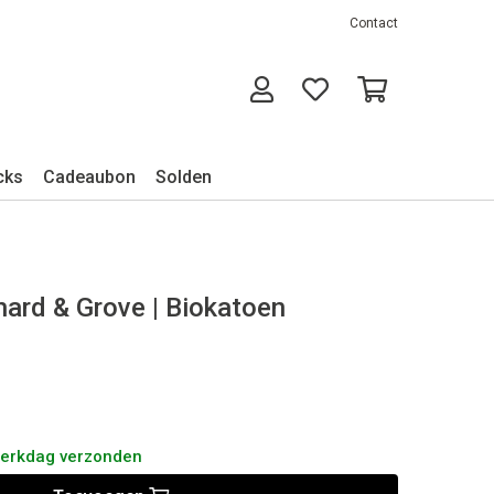
Contact
cks
Cadeaubon
Solden
chard & Grove | Biokatoen
werkdag verzonden