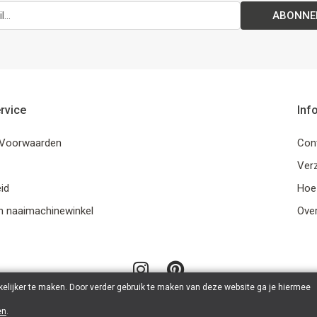
ABONNE
rvice
Inf
Voorwaarden
Con
Ver
id
Hoe
n naaimachinewinkel
Ove
elijker te maken. Door verder gebruik te maken van deze website ga je hiermee
en
.
© 2026 LanaLotta | Powered by
Tilroy
.