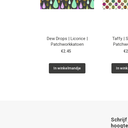
Dew Drops | Licorice |
Taffy | 
Patchworkkatoen
Patchw
€2.45
€2
In winkelmandje
In win
Schrijf
hoogte 