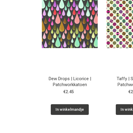
Dew Drops | Licorice |
Taffy | 
Patchworkkatoen
Patchw
€2.45
€2
In winkelmandje
In win