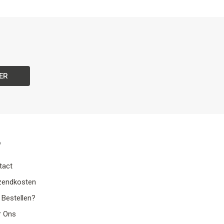
ER
o
tact
zendkosten
 Bestellen?
r Ons