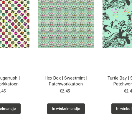
Sugarrush |
Hex Box | Sweetmint |
Turtle Bay |
orkkatoen
Patchworkkatoen
Patchwor
.45
€2.45
€2.
kelmandje
In winkelmandje
In winke