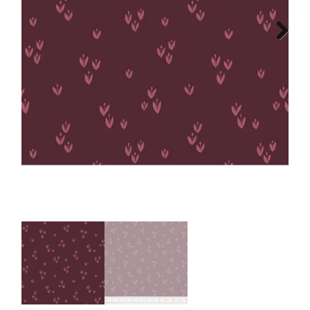
Tips & tricks
Next
Cadeaubon
Solden
Contact