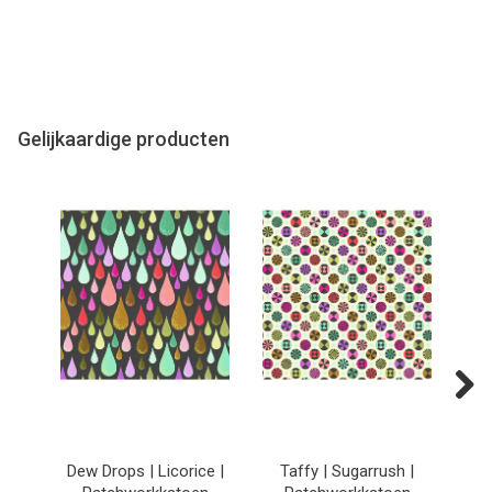
Gelijkaardige producten
Next
Dew Drops | Licorice |
Taffy | Sugarrush |
He