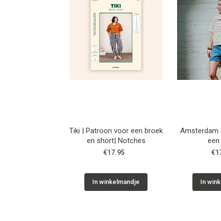
Tiki | Patroon voor een broek
Amsterdam |
en short| Notches
een
€17.95
€1
In winkelmandje
In win