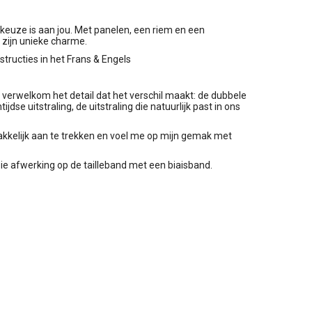
e keuze is aan jou. Met panelen, een riem en een
n zijn unieke charme.
tructies in het Frans & Engels
 verwelkom het detail dat het verschil maakt: de dubbele
jdse uitstraling, de uitstraling die natuurlijk past in ons
makkelijk aan te trekken en voel me op mijn gemak met
e afwerking op de tailleband met een biaisband.