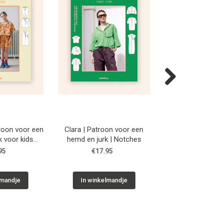
Next
roon voor een
Clara | Patroon voor een
Willy | Patroon 
k voor kids
hemd en jurk | Notches
en jurk | N
ches
95
€17.95
€17.9
lmandje
In winkelmandje
In winkelm