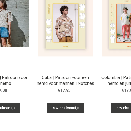
 Patroon voor
Cuba | Patroon voor een
Colombia | Pat
 hemd
hemd voor mannen | Notches
hemd en jur
| Not
7.00
€17.95
€17.
kelmandje
In winkelmandje
In winke