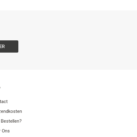
ER
o
tact
zendkosten
 Bestellen?
r Ons