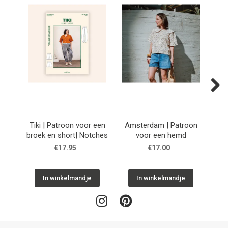
Next
Tiki | Patroon voor een
Amsterdam | Patroon
Cuba
broek en short| Notches
voor een hemd
h
€17.95
€17.00
In winkelmandje
In winkelmandje