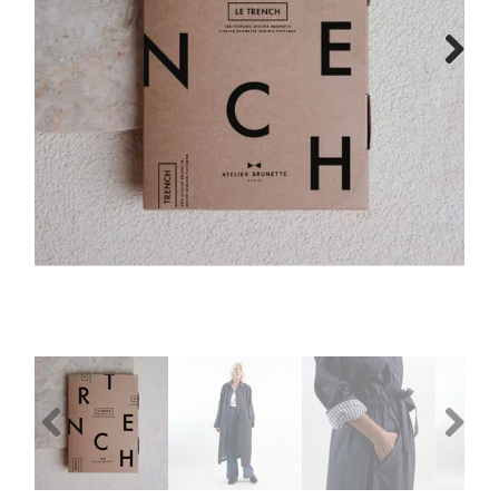
Tips & tricks
Next
Cadeaubon
Solden
Contact
Previous
Next