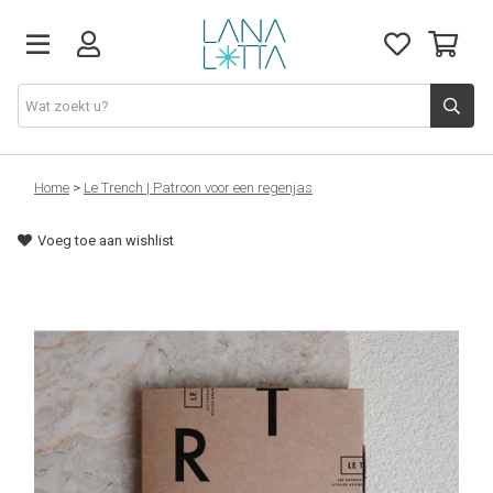
Stoffen
Home
>
Le Trench | Patroon voor een regenjas
Voeg toe aan wishlist
Fournituren
Naaigerief
Patronen
Naaimachines
Workshops