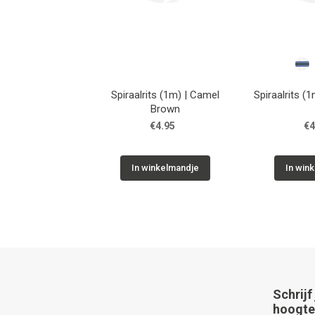
Spiraalrits (1m) | Camel
Spiraalrits (
Brown
€4.95
€4
In winkelmandje
In win
Schrijf
hoogte 