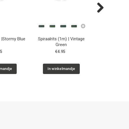
Next
) |Stormy Blue
Spiraalrits (1m) | Vintage
Spiraalrits (1m
Green
Lilac
95
€4.95
€4.95
lmandje
In winkelmandje
In winkelm