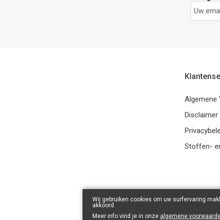
Klantense
Algemene 
Disclaimer
Privacybele
Stoffen- e
Wij gebruiken cookies om uw surfervaring makk
akkoord.
Meer info vind je in onze
algemene voorwaard