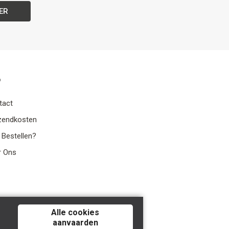
ER
o
tact
zendkosten
 Bestellen?
r Ons
Alle cookies
aanvaarden