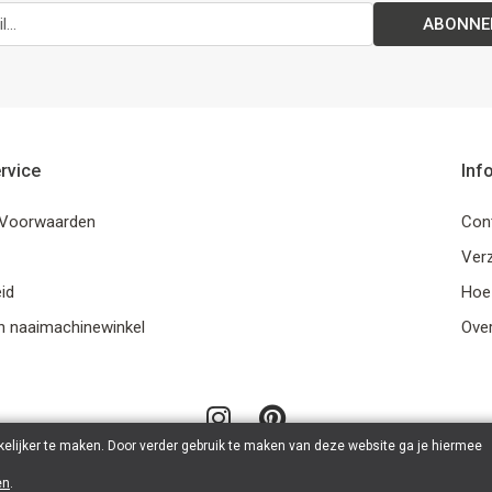
ABONNE
rvice
Inf
Voorwaarden
Con
Ver
id
Hoe
n naaimachinewinkel
Ove
elijker te maken. Door verder gebruik te maken van deze website ga je hiermee
en
.
© 2026 LanaLotta | Powered by
Tilroy
.