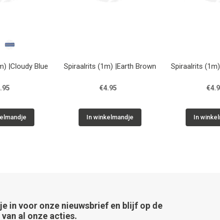
1m) |Cloudy Blue
Spiraalrits (1m) |Earth Brown
Spiraalrits (1m
.95
€4.95
€4.
kelmandje
In winkelmandje
In winke
 je in voor onze nieuwsbrief en blijf op de
van al onze acties.