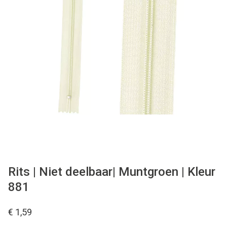
Tips & tricks
Cadeaubon
Solden
Contact
Rits | Niet deelbaar| Muntgroen | Kleur
881
€ 1,59