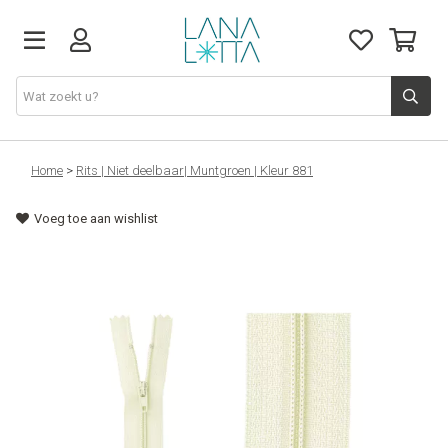
Stoffen
Home
>
Rits | Niet deelbaar| Muntgroen | Kleur 881
Voeg toe aan wishlist
Fournituren
Naaigerief
Patronen
Naaimachines
Workshops