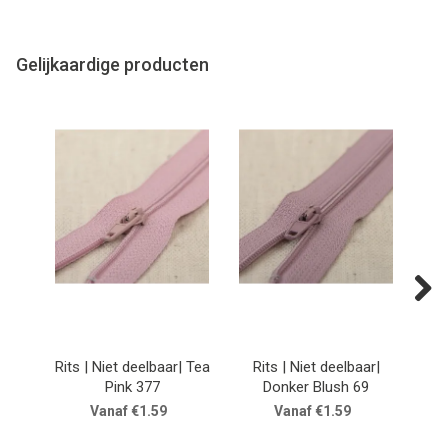
Gelijkaardige producten
Next
Rits | Niet deelbaar| Tea
Rits | Niet deelbaar|
R
Pink 377
Donker Blush 69
Vanaf €1.59
Vanaf €1.59