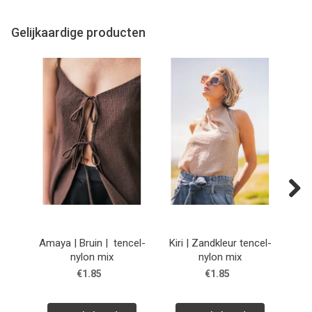
Gelijkaardige producten
Next
Amaya | Bruin | tencel-
Kiri | Zandkleur tencel-
nylon mix
nylon mix
€1.85
€1.85