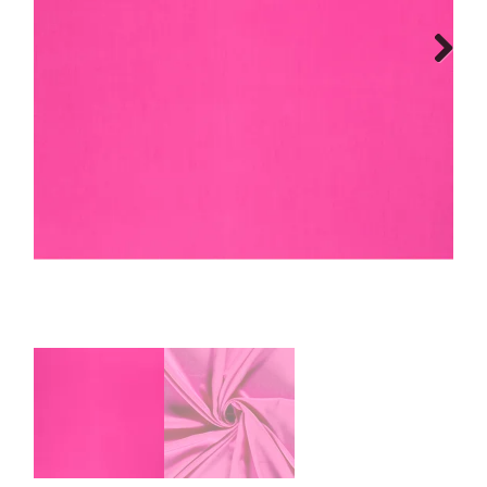
Tips & tricks
Next
Cadeaubon
Solden
Contact