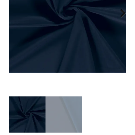
Tips & tricks
Next
Cadeaubon
Solden
Contact