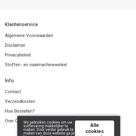
Klantenservice
Algemene Voorwaarden
Disclaimer
Privacybeleid
Stoffen- en naaimachinewinkel
Info
Contact
Verzendkosten
Hoe Bestellen?
Over Ons
Wij gebruiken cookies om uw
Alle
surfervaring makkelijker te
maken. Door verder gebruik te
cookies
maken van deze website ga je