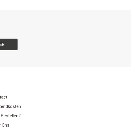
ER
o
tact
zendkosten
 Bestellen?
r Ons