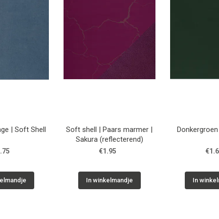
ge | Soft Shell
Soft shell | Paars marmer |
Donkergroen 
Sakura (reflecterend)
.75
€1.95
€1.
kelmandje
In winkelmandje
In winke