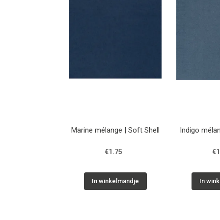
Marine mélange | Soft Shell
Indigo mélan
€1.75
€1
In winkelmandje
In win