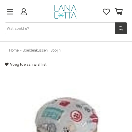
Stoffen
Home
>
Speldenkussen | Bobijn
Voeg toe aan wishlist
Fournituren
Naaigerief
Patronen
Naaimachines
Workshops