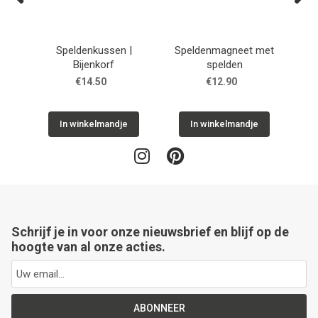
Previous
Next
Speldenkussen |
Speldenmagneet met
Na
Bijenkorf
spelden
€14.50
€12.90
In winkelmandje
In winkelmandje
Schrijf je in voor onze nieuwsbrief en blijf op de
hoogte van al onze acties.
ABONNEER