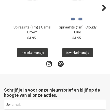
Next
Spiraalrits (1m) | Camel
Spiraalrits (1m) |Cloudy
Spi
Brown
Blue
€4.95
€4.95
In winkelmandje
In winkelmandje
Schrijf je in voor onze nieuwsbrief en blijf op de
hoogte van al onze acties.