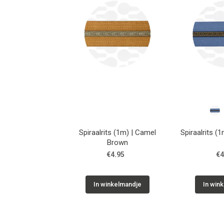
Spiraalrits (1m) | Camel
Spiraalrits (
Brown
€4.95
€4
In winkelmandje
In win