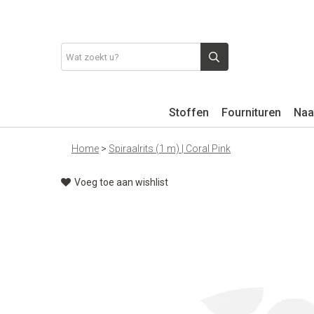
Stoffen
Fournituren
Naa
Home
>
Spiraalrits (1 m) | Coral Pink
Voeg toe aan wishlist