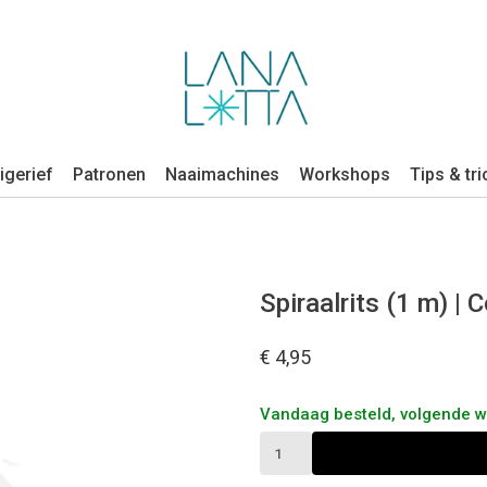
igerief
Patronen
Naaimachines
Workshops
Tips & tri
Spiraalrits (1 m) | 
€ 4,95
Vandaag besteld, volgende 