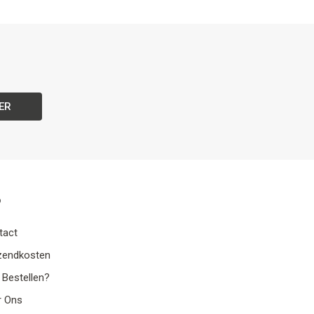
ER
o
tact
zendkosten
 Bestellen?
r Ons