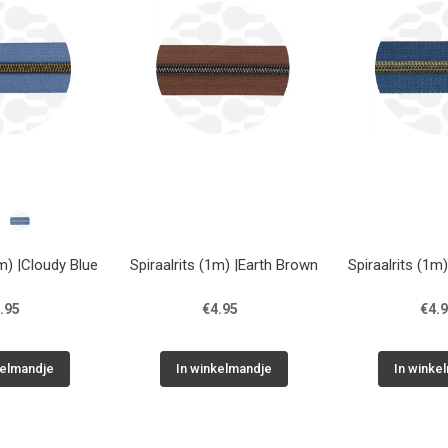
1m) |Cloudy Blue
Spiraalrits (1m) |Earth Brown
Spiraalrits (1m
.95
€4.95
€4.
kelmandje
In winkelmandje
In winke