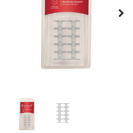
Tips & tricks
Next
Cadeaubon
Solden
Contact