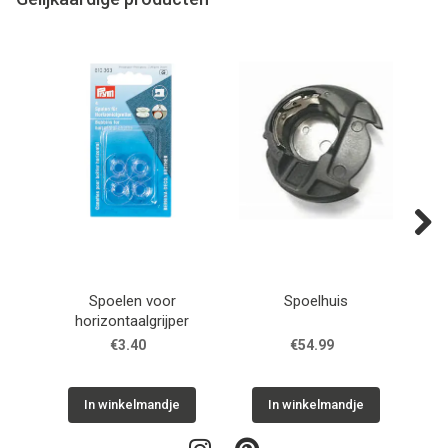
Next
Spoelen voor
Spoelhuis
Spoe
horizontaalgrijper
€3.40
€54.99
In winkelmandje
In winkelmandje