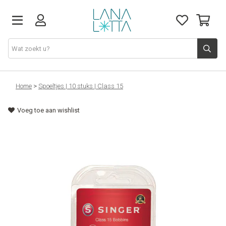
Stoffen
Home
>
Spoeltjes | 10 stuks | Class 15
Voeg toe aan wishlist
Fournituren
Naaigerief
Patronen
Naaimachines
Workshops