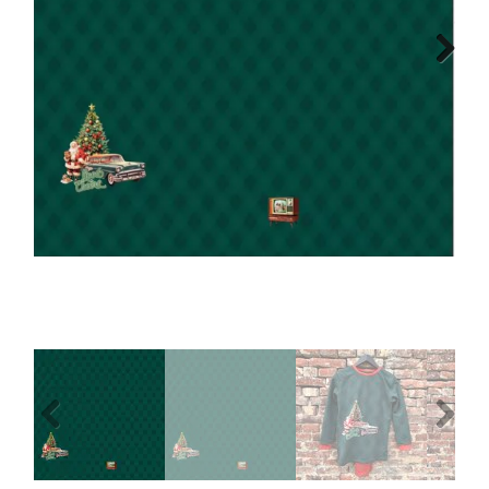
Tips & tricks
Next
Cadeaubon
Solden
Contact
Previous
Next