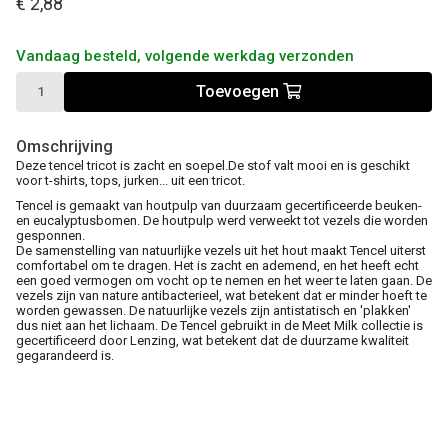
€ 2,88
Vandaag besteld, volgende werkdag verzonden
Toevoegen
Omschrijving
Deze tencel tricot is zacht en soepel.De stof valt mooi en is geschikt
voor t-shirts, tops, jurken... uit een tricot.
Tencel is gemaakt van houtpulp van duurzaam gecertificeerde beuken-
en eucalyptusbomen. De houtpulp werd verweekt tot vezels die worden
gesponnen.
De samenstelling van natuurlijke vezels uit het hout maakt Tencel uiterst
comfortabel om te dragen. Het is zacht en ademend, en het heeft echt
een goed vermogen om vocht op te nemen en het weer te laten gaan. De
vezels zijn van nature antibacterieel, wat betekent dat er minder hoeft te
worden gewassen. De natuurlijke vezels zijn antistatisch en 'plakken'
dus niet aan het lichaam. De Tencel gebruikt in de Meet Milk collectie is
gecertificeerd door Lenzing, wat betekent dat de duurzame kwaliteit
gegarandeerd is.