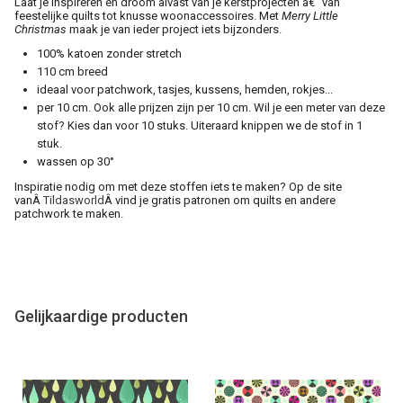
Laat je inspireren en droom alvast van je kerstprojecten â€“ van
feestelijke quilts tot knusse woonaccessoires. Met
Merry Little
Christmas
maak je van ieder project iets bijzonders.
100% katoen zonder stretch
110 cm breed
ideaal voor patchwork, tasjes, kussens, hemden, rokjes...
per 10 cm. Ook alle prijzen zijn per 10 cm. Wil je een meter van deze
stof? Kies dan voor 10 stuks. Uiteraard knippen we de stof in 1
stuk.
wassen op 30°
Inspiratie nodig om met deze stoffen iets te maken? Op de site
vanÂ
Tildasworld
Â vind je gratis patronen om quilts en andere
patchwork te maken.
Gelijkaardige producten