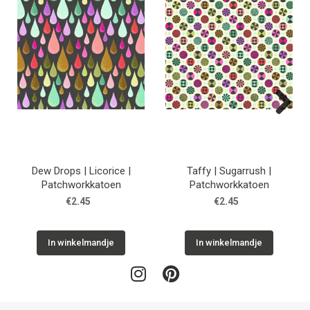
Next
Dew Drops | Licorice |
Taffy | Sugarrush |
Patchworkkatoen
Patchworkkatoen
€2.45
€2.45
In winkelmandje
In winkelmandje