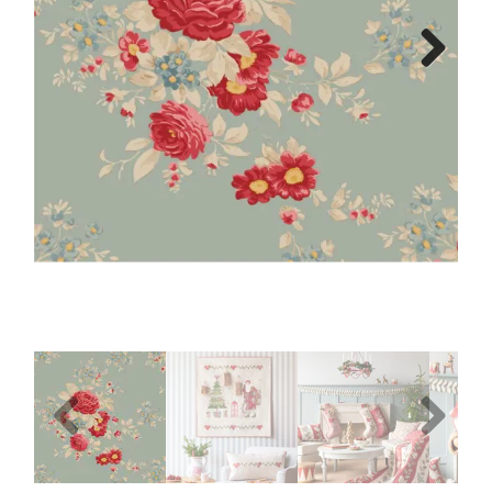
Tips & tricks
Next
Cadeaubon
Solden
Contact
Previous
Next