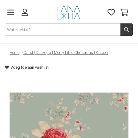
Stoffen
Home
>
Carol | Duckegg | Merry Little Christmas | Katoen
Voeg toe aan wishlist
Fournituren
Naaigerief
Patronen
Naaimachines
Workshops